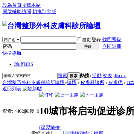
設為首頁
收藏本站
開啟輔助訪問
切換到窄版
找回密碼
自動登錄
密碼
立即註冊
登錄
快捷導航
論壇
BBS
搜索
熱搜:
活動
交友
discuz
搜索
台灣整形外科皮膚科診所論壇
»
論壇
›
皮膚科診所
›
皮膚疣
›
1
返回列表
10城市将启动促进诊
查看:
4402
|
回復:
0
[複製鏈接]
電梯直達