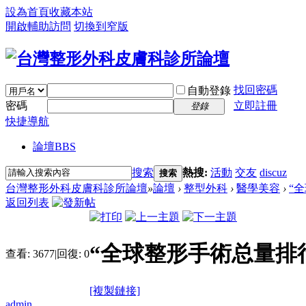
設為首頁
收藏本站
開啟輔助訪問
切換到窄版
找回密碼
自動登錄
密碼
立即註冊
登錄
快捷導航
論壇
BBS
搜索
熱搜:
活動
交友
discuz
搜索
台灣整形外科皮膚科診所論壇
»
論壇
›
整型外科
›
醫學美容
›
“
返回列表
“全球整形手術总量排
查看:
3677
|
回復:
0
[複製鏈接]
admin