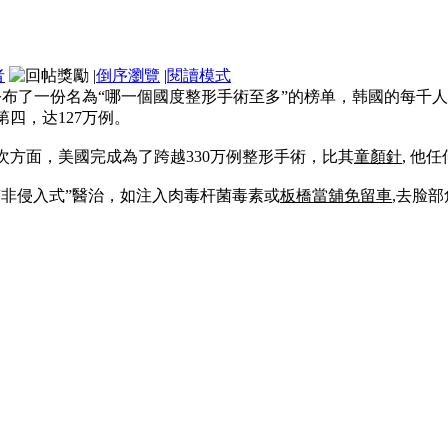
者
|
倒序瀏覽
|
閱讀模式
天公布了一份名為“哪一個國度整形手術至多”的榜单，韩國的每
四，达127万例。
方面，美國完成為了跨越330万例整形手術，比其
童顏針
, 他
“非侵入式”醫治，如注入肉毒杆菌毒素或
板橋當舖免留車
,去脸