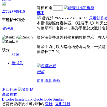
電梯直達
2770
2770
8416
樓主
發表於 2021-11-12 16:34:08
|
只看該作
主題
帖子
積分
本报讯
髮際修容神器
, 《经济學人》昨
匀整形率排名第24，整形手術总次数排名第
管理員
國际审美整形外科學會的数据显示，在人次
這些手術可以大略地均分為两类：一类是
積分
就增长了71%。
8416
發消息
收藏
回復
使用道具
舉報
返回列表
高級模式
B
Color
Image
Link
Quote
Code
Smilies
您需要登錄後才可以回帖
登錄
|
立即註冊