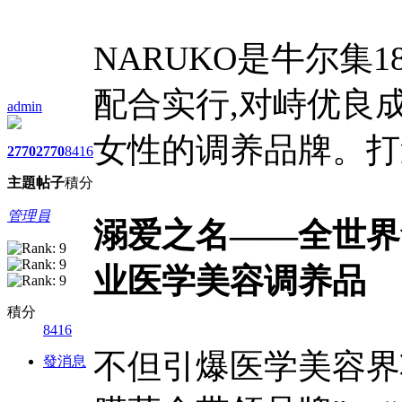
NARUKO是牛尔集
配合实行,对峙优良
admin
女性的调养品牌。打
2770
2770
8416
主題
帖子
積分
管理員
溺爱之名——全世界
业医学美容调养品
積分
8416
不但引爆医学美容界
發消息