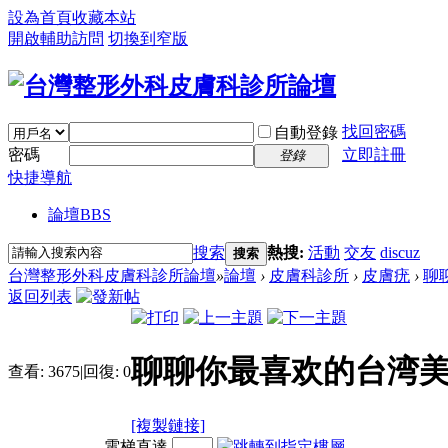
設為首頁
收藏本站
開啟輔助訪問
切換到窄版
找回密碼
自動登錄
密碼
立即註冊
登錄
快捷導航
論壇
BBS
搜索
熱搜:
活動
交友
discuz
搜索
台灣整形外科皮膚科診所論壇
»
論壇
›
皮膚科診所
›
皮膚疣
›
聊
返回列表
聊聊你最喜欢的台湾美
查看:
3675
|
回復:
0
[複製鏈接]
電梯直達