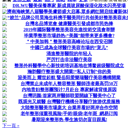
DR.WU醫美保養專家 新成員玻尿酸保湿化妝水闪亮登場
濟南海峡第八届醫學美膚節盛大启幕,眾多網红開启炫膚新体
“姣兰”品牌公司昊海生科携手醫美同行共创美好整形美容未
台灣名品博览會 健康醫美引發成都市民热捧
2019年國际醫學整形美容先進技術交流會举辦
毕業季整形市場趋热:“美颜”能带来更多機會?
＂中美加韩＂整形美容高峰论坛在西安召開
中國已成為全球醫疗美容市場的“宠儿”
涌進整形醫院的年轻人
严厉打击非法醫疗美容
整形外科醫學中心新技術培训基地在博鳌超级醫院成立
瀚韵醫疗整形盛大開業!“私人订制”你的美
迎美而上 耀世起航 暨岳阳爱樂瑞醫疗美容機構開業
台灣禁止未成年人整容整形 醫師违者最高罚50万
内地贵妇整形團预计7月赴台 專家解读背後原因
台灣玥颜:首家两岸醫師联盟開線下醫美中心了
既观光又就醫 台灣醫疗機構分享醫疗旅游优质服務
大陸整形醫美市場庞大 台業界看好两岸合作空間
老年整形须重視風险|手術|眼袋|老年斑_網易订阅
暑期迎来整形热 學生族切勿盲目跟風!
下一頁 »