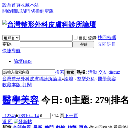
設為首頁
收藏本站
開啟輔助訪問
切換到窄版
找回密碼
自動登錄
密碼
立即註冊
登錄
快捷導航
論壇
BBS
搜索
熱搜:
活動
交友
discuz
搜索
台灣整形外科皮膚科診所論壇
»
論壇
›
整型外科
›
醫學美容
收藏本版
|
訂閱
醫學美容
今日:
0
|
主題:
279
|
排名
1
2
3
4
5
6
7
8
9
10
... 14
/ 14 頁
下一頁
返 回
新窗
全部主題
最新
熱門
熱帖
精華
更多
作者
回復/查看
最後